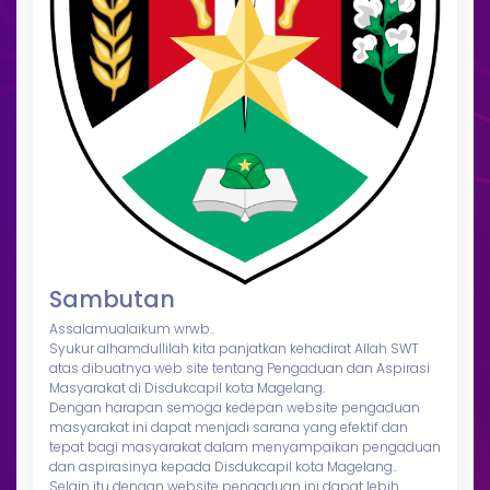
Sambutan
Assalamualaikum wrwb..
Syukur alhamdullilah kita panjatkan kehadirat Allah SWT
atas dibuatnya web site tentang Pengaduan dan Aspirasi
Masyarakat di Disdukcapil kota Magelang.
Dengan harapan semoga kedepan website pengaduan
masyarakat ini dapat menjadi sarana yang efektif dan
tepat bagi masyarakat dalam menyampaikan pengaduan
dan aspirasinya kepada Disdukcapil kota Magelang..
Selain itu dengan website pengaduan ini dapat lebih